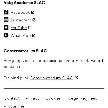
Volg Academie SLAC
(externe
Facebook
link)
(externe
Instagram
link)
(externe
YouTube
link)
(externe
WhatsApp
link)
Conservatorium SLAC
Ben je op zoek naar opleidingen voor muziek, woord
en dans?
(externe
Die vind je bij
Conservatorium SLAC
link)
Stadleuven
Contact
Privacy
Cookies
Toegankelijkheid
footer
Proclaimer