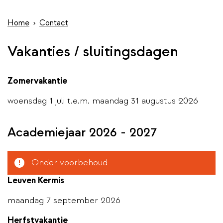
wis
de
inhoud
Home
Contact
gaan
Vakanties / sluitingsdagen
Zomervakantie
woensdag 1 juli t.e.m. maandag 31 augustus 2026
Academiejaar 2026 - 2027
Attention
Onder voorbehoud
Leuven Kermis
maandag 7 september 2026
Herfstvakantie