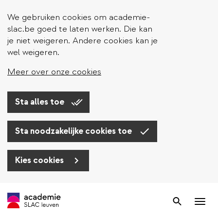
We gebruiken cookies om academie-
slac.be goed te laten werken. Die kan
je niet weigeren. Andere cookies kan je
wel weigeren.
Meer over onze cookies
Sta alles toe
Sta noodzakelijke cookies toe
Kies cookies
Overslaan
en
Zoek
Nav
naar