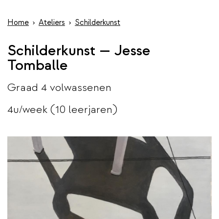
wis
de
inhoud
Home
Ateliers
Schilderkunst
gaan
Schilderkunst — Jesse
Tomballe
Graad 4 volwassenen
4u/week (10 leerjaren)