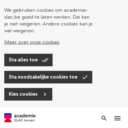
We gebruiken cookies om academie-
slac.be goed te laten werken. Die kan
je niet weigeren. Andere cookies kan je
wel weigeren.
Meer over onze cookies
Sta alles toe
Sta noodzakelijke cookies toe
Kies cookies
Overslaan
en
Zoek
Nav
naar