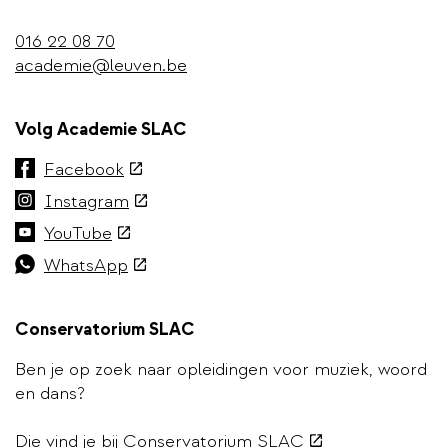
016 22 08 70
academie@leuven.be
Volg Academie SLAC
(externe
Facebook
link)
(externe
Instagram
link)
(externe
YouTube
link)
(externe
WhatsApp
link)
Conservatorium SLAC
Ben je op zoek naar opleidingen voor muziek, woord
en dans?
(externe
Die vind je bij
Conservatorium SLAC