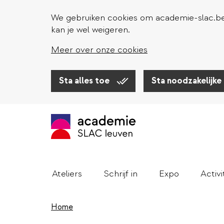
We gebruiken cookies om academie-slac.be 
kan je wel weigeren.
Meer over onze cookies
Sta alles toe
Sta noodzakelijke
Overslaan
en
naar
de
inhoud
gaan
Ateliers
Schrijf in
Expo
Activi
Home