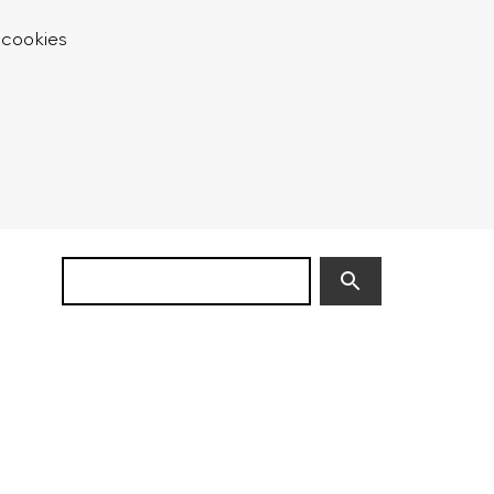
 cookies
Zoek
(niet
verplicht)