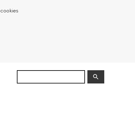
 cookies
Zoek
(niet
verplicht)