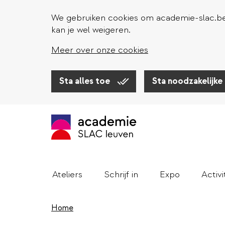
We gebruiken cookies om academie-slac.be 
kan je wel weigeren.
Meer over onze cookies
Sta alles toe
Sta noodzakelijke
Overslaan
en
naar
de
inhoud
gaan
Ateliers
Schrijf in
Expo
Activi
Home