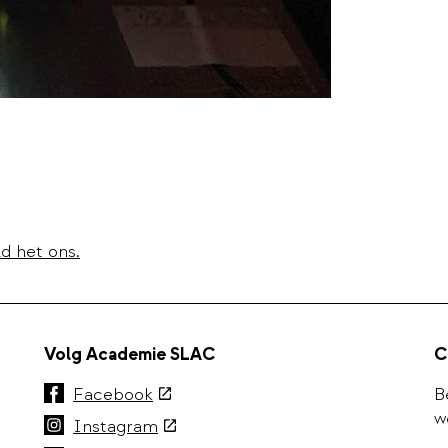
d het ons.
Volg Academie SLAC
C
(externe
Facebook
B
link)
w
(externe
Instagram