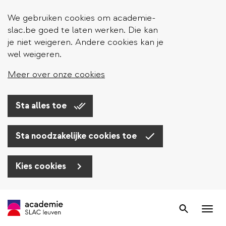
We gebruiken cookies om academie-
slac.be goed te laten werken. Die kan
je niet weigeren. Andere cookies kan je
wel weigeren.
Meer over onze cookies
Sta alles toe
Sta noodzakelijke cookies toe
Kies cookies
Overslaan
en
Zoek
Nav
naar