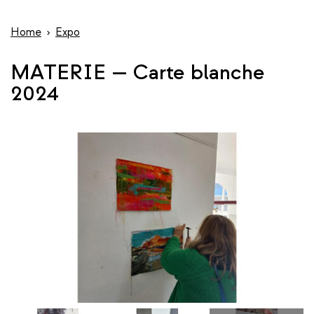
wis
de
inhoud
Home
Expo
gaan
MATERIE — Carte blanche
2024