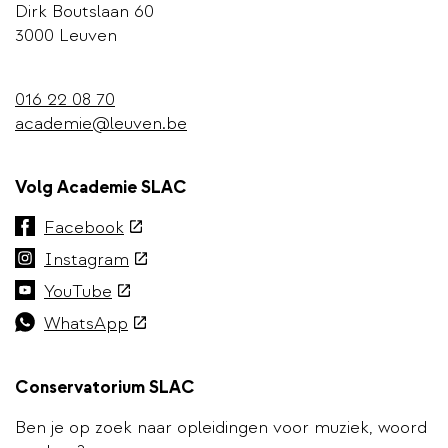
Dirk Boutslaan 60
3000 Leuven
016 22 08 70
academie@leuven.be
Volg Academie SLAC
(externe
Facebook
link)
(externe
Instagram
link)
(externe
YouTube
link)
(externe
WhatsApp
link)
Conservatorium SLAC
Ben je op zoek naar opleidingen voor muziek, woord