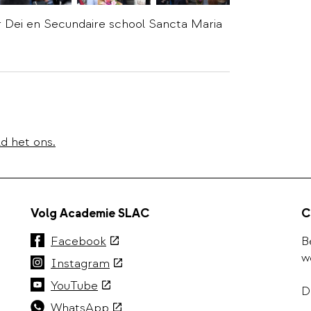
 Dei en Secundaire school Sancta Maria
d het ons.
Volg Academie SLAC
C
(externe
Facebook
B
link)
w
(externe
Instagram
link)
(externe
YouTube
D
link)
(externe
WhatsApp