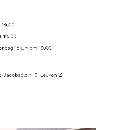
t 18u00
t 18u00
ondag 16 juni om 15u00
(externe
t-Jacobsplein 13, Leuven
link)