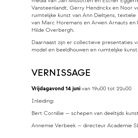
media van Jan Missotten en Esther Eggerm
Vansteenlandt, Gerry Hendrickx en Noor 
ruimtelijke kunst van Ann Dieltjens, textiele
van Marc Horemans en Arwen Arnauts en l
Hilde Overbergh.
Daarnaast zijn er collectieve presentaties v
model en beeldhouwen en ruimtelijke kunst
VERNISSAGE
Vrijdagavond 14 juni
van 19u00 tot 22u00
Inleiding:
Bert Cornillie — schepen van deeltijds kuns
Annemie Verbeek — directeur Academie 