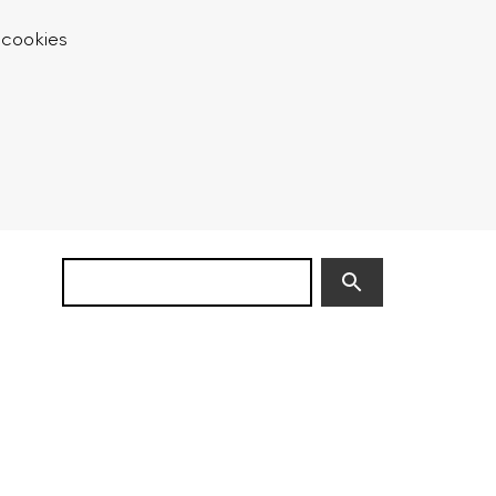
 cookies
Zoek
(niet
verplicht)