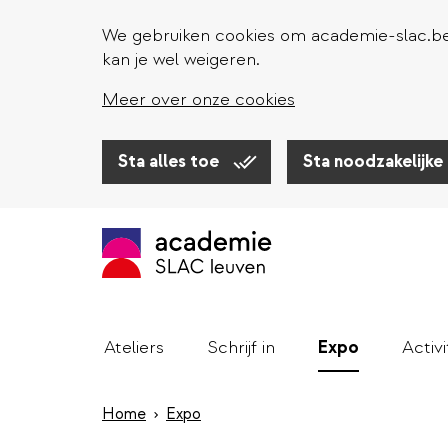
We gebruiken cookies om academie-slac.be 
kan je wel weigeren.
Meer over onze cookies
Sta alles toe
Sta noodzakelijke
Overslaan
en
naar
de
inhoud
gaan
Ateliers
Schrijf in
Expo
Activi
Home
Expo