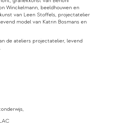
ont, grafiekkunst van Benoni
von Winckelmann, beeldhouwen en
 kunst van Leen Stoffels, projectatelier
evend model van Katrin Bosmans en
an de ateliers projectatelier, levend
.
tonderwijs,
SLAC