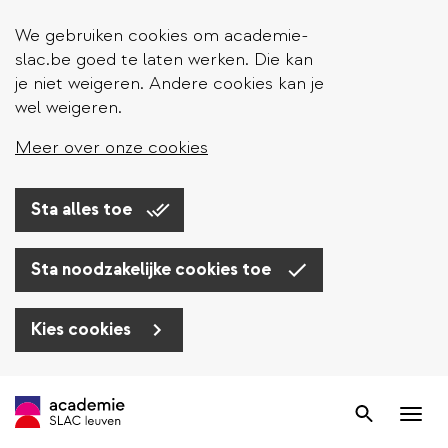
We gebruiken cookies om academie-
slac.be goed te laten werken. Die kan
je niet weigeren. Andere cookies kan je
wel weigeren.
Meer over onze cookies
Sta alles toe
Sta noodzakelijke cookies toe
Kies cookies
Overslaan
en
Zoek
Nav
naar