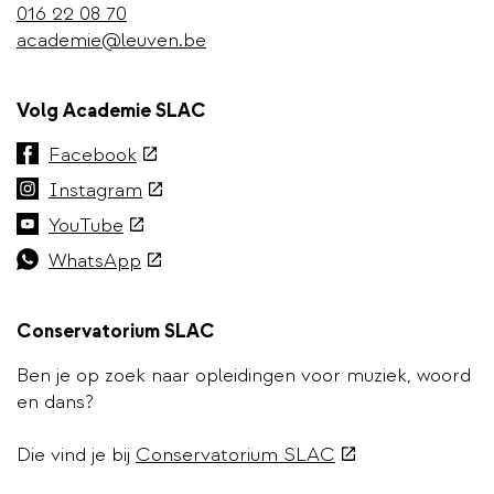
016 22 08 70
academie@leuven.be
Volg Academie SLAC
(externe
Facebook
link)
(externe
Instagram
link)
(externe
YouTube
link)
(externe
WhatsApp
link)
Conservatorium SLAC
Ben je op zoek naar opleidingen voor muziek, woord
en dans?
(externe
Die vind je bij
Conservatorium SLAC
link)