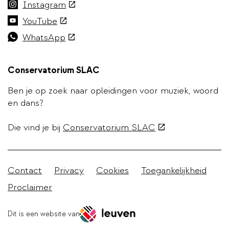
link)
(externe
Instagram
link)
(externe
YouTube
link)
(externe
WhatsApp
link)
Conservatorium SLAC
Ben je op zoek naar opleidingen voor muziek, woord
en dans?
(externe
Die vind je bij
Conservatorium SLAC
link)
Stadleuven
Contact
Privacy
Cookies
Toegankelijkheid
footer
Proclaimer
menu
Dit is een website van