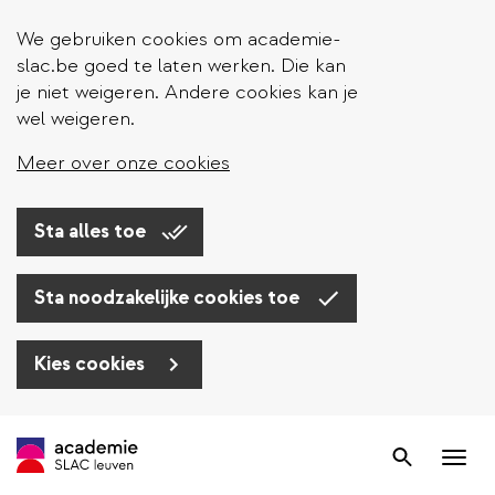
We gebruiken cookies om academie-
slac.be goed te laten werken. Die kan
je niet weigeren. Andere cookies kan je
wel weigeren.
Meer over onze cookies
Sta alles toe
Sta noodzakelijke cookies toe
Kies cookies
Overslaan
en
Zoek
Nav
naar