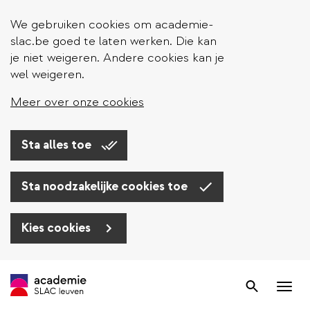
We gebruiken cookies om academie-
slac.be goed te laten werken. Die kan
je niet weigeren. Andere cookies kan je
wel weigeren.
Meer over onze cookies
Sta alles toe
Sta noodzakelijke cookies toe
Kies cookies
Overslaan
en
Zoek
Nav
naar