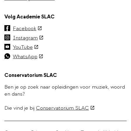
Volg Academie SLAC
(externe
Facebook
link)
(externe
Instagram
link)
(externe
YouTube
link)
(externe
WhatsApp
link)
Conservatorium SLAC
Ben je op zoek naar opleidingen voor muziek, woord
en dans?
(externe
Die vind je bij
Conservatorium SLAC
link)