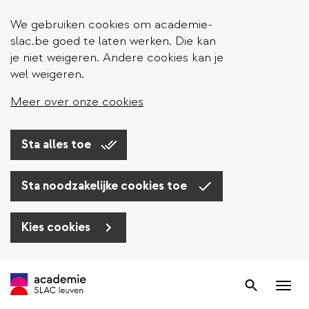
We gebruiken cookies om academie-
slac.be goed te laten werken. Die kan
je niet weigeren. Andere cookies kan je
wel weigeren.
Meer over onze cookies
Sta alles toe
Sta noodzakelijke cookies toe
Kies cookies
Overslaan
en
Zoek
Nav
naar